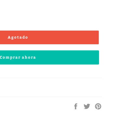
Agotado
Comprar ahora
Compartir
Compartir
Compartir
en
en
en
Facebook
Twitter
Pinterest